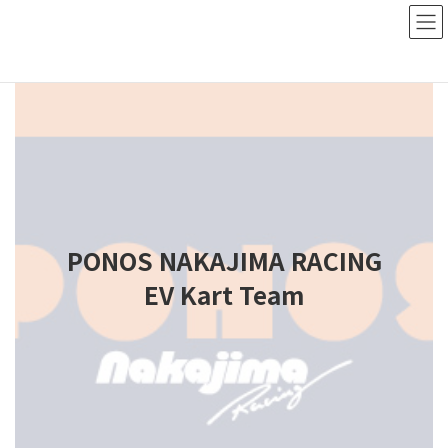
コ
ナ
ン
ビ
テ
ゲ
ン
ー
ツ
シ
へ
ョ
ス
ン
キ
に
ッ
移
プ
動
PONOS NAKAJIMA RACING
EV Kart Team