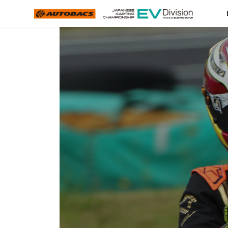
コ
ナ
ン
ビ
テ
ゲ
ン
ー
ツ
シ
へ
ョ
ス
ン
キ
に
ッ
移
プ
動