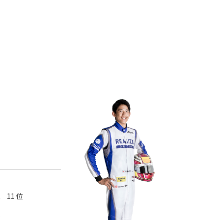
K 11 位
ス