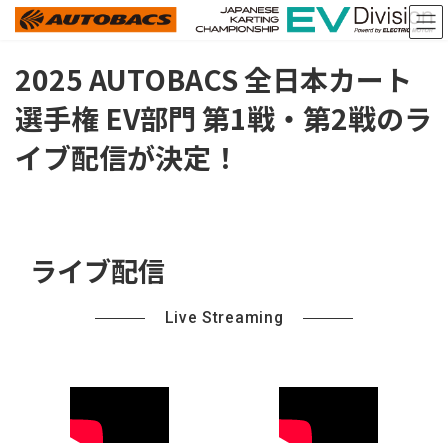
コ
ナ
ン
ビ
テ
ゲ
ン
ー
2025 AUTOBACS 全日本カート
ツ
シ
選手権 EV部門 第1戦・第2戦のラ
へ
ョ
ス
ン
イブ配信が決定！
キ
に
ッ
移
プ
動
ライブ配信
Live Streaming