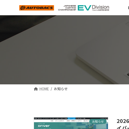
コ
ナ
ン
ビ
テ
ゲ
ン
ー
ツ
シ
へ
ョ
ス
ン
キ
に
ッ
移
プ
動
HOME
お知らせ
202
お知らせ
イバ